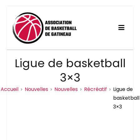
Aller
au
contenu
Association de basketball
Ligue de basketball
de Gatineau
3×3
Accueil
Nouvelles
Nouvelles
Récréatif
Ligue de
basketball
3×3