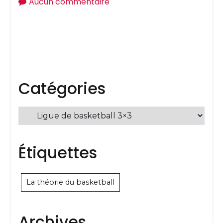
sur
Aucun commentaire
Ligue
de
basketball
de
Gatineau
Catégories
3×3
Catégories
Étiquettes
La théorie du basketball
Archives