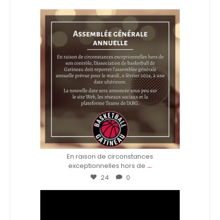
bbgatineau
Fév 5
En raison de circonstances
...
exceptionnelles hors de
24
0
bbgatineau