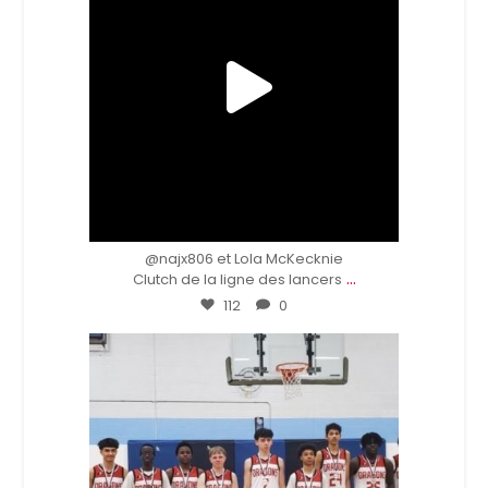
Fév 4
@najx806 et Lola McKecknie
...
Clutch de la ligne des lancers
112
0
bbgatineau