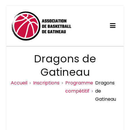
Aller
au
contenu
Association de basketball
Dragons de
de Gatineau
Gatineau
Accueil
Inscriptions
Programme
Dragons
compétitif
de
Gatineau