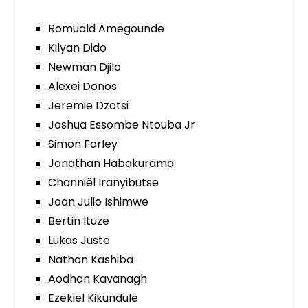
Romuald Amegounde
Kilyan Dido
Newman Djilo
Alexei Donos
Jeremie Dzotsi
Joshua Essombe Ntouba Jr
Simon Farley
Jonathan Habakurama
Channiël Iranyibutse
Joan Julio Ishimwe
Bertin Ituze
Lukas Juste
Nathan Kashiba
Aodhan Kavanagh
Ezekiel Kikundule