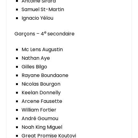
Antoine Sirard
Samuel St-Martin
Ignacio Yélou
e
Garçons – 4
secondaire
Mc Lens Augustin
Nathan Aye
Gilles Bilgo
Rayane Boundaone
Nicolas Bourgon
Keelan Donnelly
Arcene Fausette
William Fortier
André Goumou
Noah King Miguel
Great Promise Koutovi