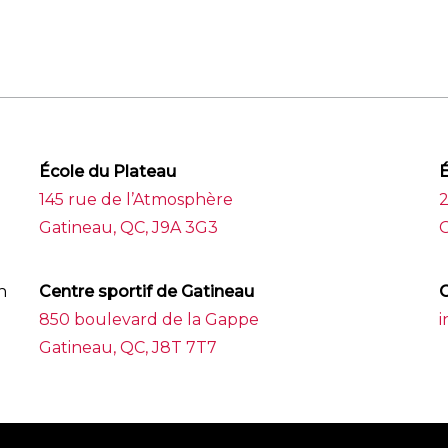
École du Plateau
É
145 rue de l’Atmosphère
Gatineau, QC, J9A 3G3
G
n
Centre sportif de Gatineau
C
850 boulevard de la Gappe
i
Gatineau, QC, J8T 7T7