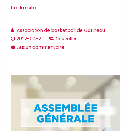
Lire la suite
Association de basketball de Gatineau
2022-04-21
Nouvelles
sur
Aucun commentaire
Espoirs
de
l’Outaouais
Garçons