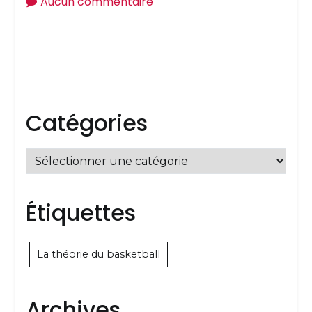
sur
Aucun commentaire
Assemblée
générale
annuelle
Catégories
Catégories
Étiquettes
La théorie du basketball
Archives