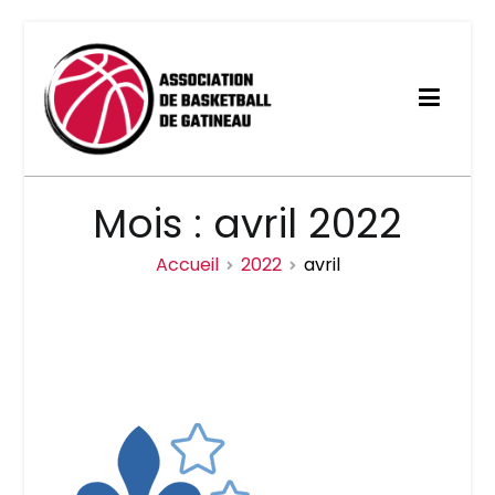
Aller
au
contenu
Association de basketball
Mois :
avril 2022
de Gatineau
Accueil
2022
avril