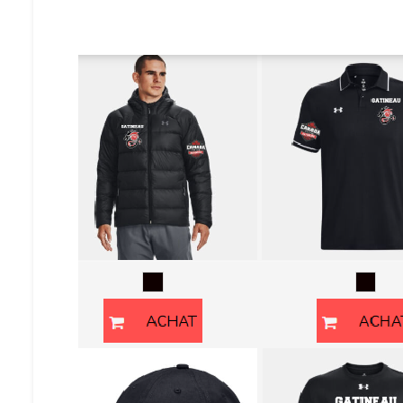
2023-
24
–
LBG
Mini-
basket