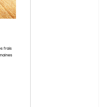
t
s frais
emaines