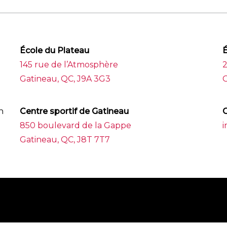
École du Plateau
É
145 rue de l’Atmosphère
Gatineau, QC, J9A 3G3
G
n
Centre sportif de Gatineau
C
850 boulevard de la Gappe
i
Gatineau, QC, J8T 7T7