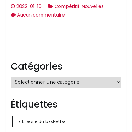
2022-01-10
Compétitif
,
Nouvelles
sur
Aucun commentaire
Équipes
de
printemps/
été
Gatineau
Catégories
Elite
pour
filles
Catégories
et
garçons
Étiquettes
La théorie du basketball