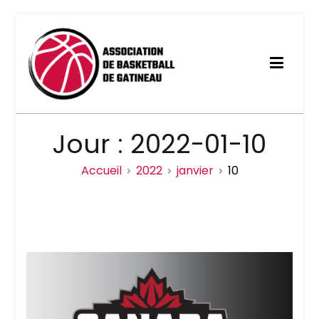
Aller
au
contenu
Association de basketball
Jour :
2022-01-10
de Gatineau
Accueil
2022
janvier
10